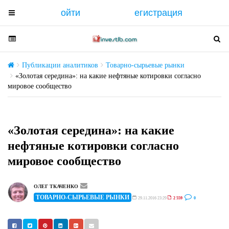
ойти
егистрация
T
o
g
T
T
g
o
o
l
g
g
Публикации аналитиков
Товарно-сырьевые рынки
e
g
g
«Золотая середина»: на какие нефтяные котировки согласно
n
мировое сообщество
l
l
a
e
e
v
n
n
i
a
a
«Золотая середина»: на какие
g
v
v
нефтяные котировки согласно
a
i
i
мировое сообщество
t
g
g
i
a
a
o
t
t
ОЛЕГ ТКАЧЕНКО
n
i
ТОВАРНО-СЫРЬЕВЫЕ РЫНКИ
i
29.11.2016 23:29
2 559
0
o
o
n
n