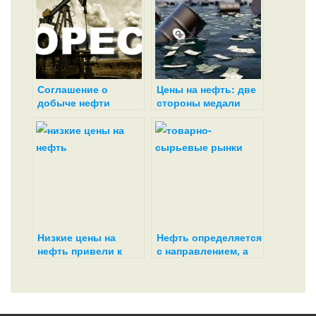
Соглашение о
Цены на нефть: две
добыче нефти
стороны медали
кануло в Лету
Низкие цены на
Нефть определяется
нефть привели к
с направлением, а
дисбалансу в
золото снова идет
картеле ОПЕК
вверх