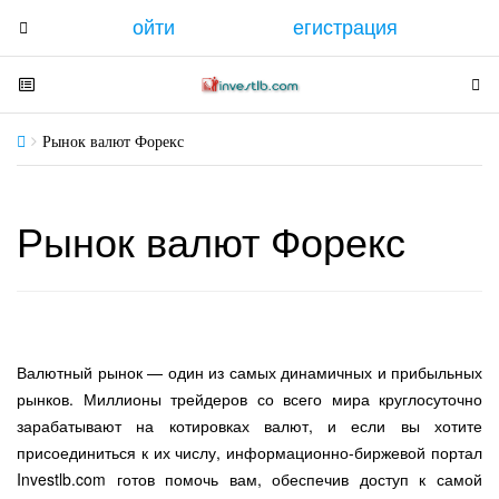
ойти
егистрация
T
o
g
T
T
g
o
o
l
g
g
Рынок валют Форекс
e
g
g
n
l
l
a
e
e
Рынок валют Форекс
v
n
n
i
a
a
g
v
v
a
i
i
t
g
g
Валютный рынок — один из самых динамичных и прибыльных
i
a
a
рынков. Миллионы трейдеров со всего мира круглосуточно
o
t
t
зарабатывают на котировках валют, и если вы хотите
n
i
i
присоединиться к их числу, информационно-биржевой портал
o
o
Investlb.com готов помочь вам, обеспечив доступ к самой
n
n