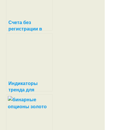
Счета без
регистрации в
бинарных
опционах
Индикаторы
тренда для
прибыльной
торговли на
опционах