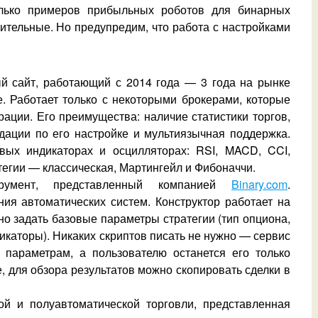
олько примеров прибыльных роботов для бинарных
ительные. Но предупредим, что работа с настройками
ый сайт, работающий с 2014 года — 3 года на рынке
 Работает только с некоторыми брокерами, которые
рации. Его преимущества: наличие статистики торгов,
дации по его настройке и мультиязычная поддержка.
вых индикаторах и осцилляторах: RSI, MACD, CCI,
тегии — классическая, Мартингейл и Фибоначчи.
трумент, представленный компанией
Binary.com
.
ия автоматических систем. Конструктор работает на
но задать базовые параметры стратегии (тип опциона,
икаторы). Никаких скриптов писать не нужно — сервис
 параметрам, а пользователю останется его только
е, для обзора результатов можно скопировать сделки в
й и полуавтоматической торговли, представленная