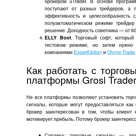
брокером uTrader. В основе програ
поступают от разных трейдеров, а 
эффективность и целесообразность 
полуавтоматическом режиме трейдер
решение. Доходность советника — от 6
ELLY
Boot
. Торговый софт, который
тестовом режиме, но затем нужно
компаниями
ExpertOption
и
Olymp Trade
.
Как работать с торгов
платформы Grosl Trade
Не все платформы позволяют установить торг
сигналы, которые могут предоставляться как
брокер заинтересован в том, чтобы клиент
мотивирует прибыль. Потому брокер заинтересо
Справка: торговые сигналы — эт