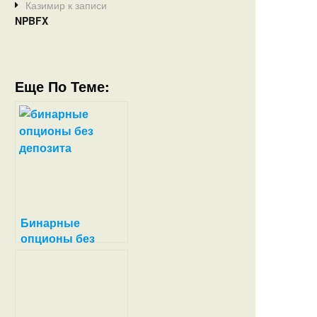
Казимир
к записи
NPBFX
Еще По Теме:
Бинарные
опционы без
депозита и
вложений