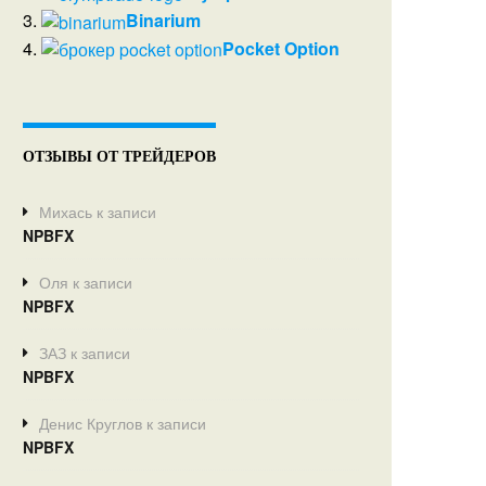
3.
Binarium
4.
Pocket Option
ОТЗЫВЫ ОТ ТРЕЙДЕРОВ
Михась
к записи
NPBFX
Оля
к записи
NPBFX
ЗАЗ
к записи
NPBFX
Денис Круглов
к записи
NPBFX