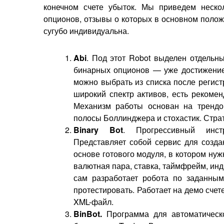
конечном счете убыток. Мы приведем неск
опционов, отзывы о которых в основном полож
сугубо индивидуальна.
Abi
. Под этот Robot выделен отдельн
бинарных опционов — уже достижение.
можно выбрать из списка после регист
широкий спектр активов, есть рекомен
Механизм работы основан на трендо
полосы Боллинджера и стохастик. Стра
Binary
Bot
. Прогрессивный инс
Представляет собой сервис для создан
основе готового модуля, в котором нуж
валютная пара, ставка, таймфрейм, инд
сам разработает робота по заданным
протестировать. Работает на демо счет
XML-файл.
BinBot.
Программа для автоматическо