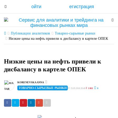
ойти
егистрация
T
o
g
T
T
g
o
o
l
g
g
Публикации аналитиков
Товарно-сырьевые рынки
e
g
Низкие цены на нефть привели к дисбалансу в картеле ОПЕК
g
n
l
l
a
e
e
v
n
n
Низкие цены на нефть привели к
i
a
a
дисбалансу в картеле ОПЕК
g
v
v
a
i
i
t
g
KORENEVSKA ANNA
g
ТОВАРНО-СЫРЬЕВЫЕ РЫНКИ
i
a
25.05.2016 20:49
1 811
0
a
o
t
t
n
i
i
o
o
n
n