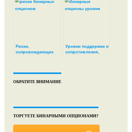
опционами без
перерисовки
Риски,
Уровни поддержки и
сопровождающие
сопротивления,
новичка при
способ получения
торговле
прибыли на
бинарными
бинарных опционах
опционами
ОБРАТИТЕ ВНИМАНИЕ
ТОРГУЕТЕ БИНАРНЫМИ ОПЦИОНАМИ?