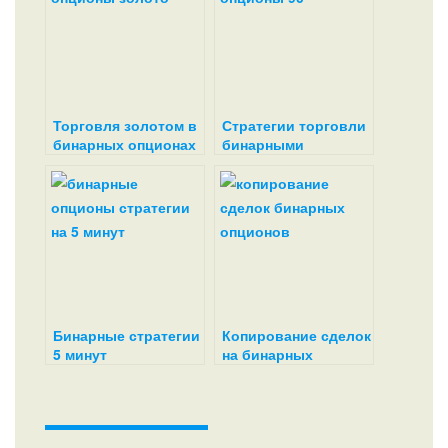
Торговля золотом в
Стратегии торговли
бинарных опционах
бинарными
опционами с
результативностью
90%
Бинарные стратегии
Копирование сделок
5 минут
на бинарных
опционах и как это
работает?