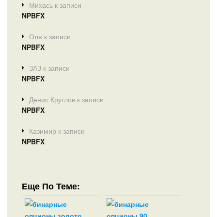
Михась
к записи
NPBFX
Оля
к записи
NPBFX
ЗАЗ
к записи
NPBFX
Денис Круглов
к записи
NPBFX
Казимир
к записи
NPBFX
Еще По Теме: