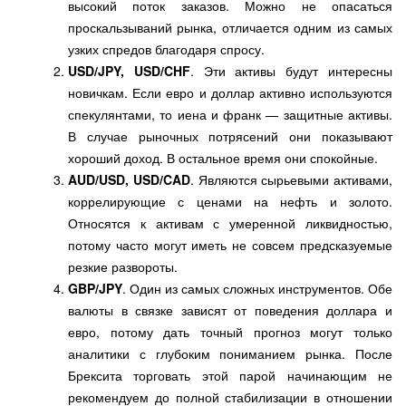
высокий поток заказов. Можно не опасаться
проскальзываний рынка, отличается одним из самых
узких спредов благодаря спросу.
USD/
JPY,
USD/
CHF
. Эти активы будут интересны
новичкам. Если евро и доллар активно используются
спекулянтами, то иена и франк — защитные активы.
В случае рыночных потрясений они показывают
хороший доход. В остальное время они спокойные.
AUD/
USD,
USD/
CAD
. Являются сырьевыми активами,
коррелирующие с ценами на нефть и золото.
Относятся к активам с умеренной ликвидностью,
потому часто могут иметь не совсем предсказуемые
резкие развороты.
GBP/
JPY
. Один из самых сложных инструментов. Обе
валюты в связке зависят от поведения доллара и
евро, потому дать точный прогноз могут только
аналитики с глубоким пониманием рынка. После
Брексита торговать этой парой начинающим не
рекомендуем до полной стабилизации в отношении