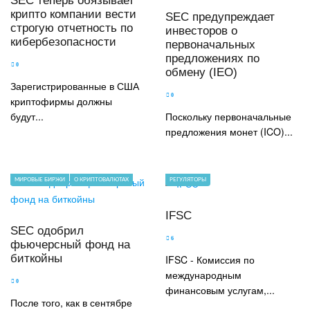
SEC теперь обязывает
крипто компании вести
SEC предупреждает
строгую отчетность по
инвесторов о
кибербезопасности
первоначальных
предложениях по
0
обмену (IEO)
Зарегистрированные в США
0
криптофирмы должны
будут...
Поскольку первоначальные
предложения монет (ICO)...
МИРОВЫЕ БИРЖИ
О КРИПТОВАЛЮТАХ
РЕГУЛЯТОРЫ
IFSC
SEC одобрил
6
фьючерсный фонд на
биткойны
IFSC - Комиссия по
международным
0
финансовым услугам,...
После того, как в сентябре