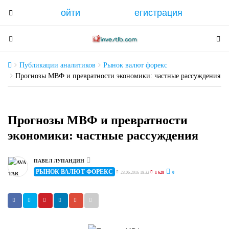
ойти
егистрация
T
o
g
T
T
g
o
o
l
g
g
Публикации аналитиков
Рынок валют форекс
e
g
g
Прогнозы МВФ и превратности экономики: частные рассуждения
n
l
l
a
e
e
v
n
n
Прогнозы МВФ и превратности
i
a
a
экономики: частные рассуждения
g
v
v
a
i
i
t
g
g
ПАВЕЛ ЛУПАНДИН
i
РЫНОК ВАЛЮТ ФОРЕКС
a
a
23.06.2016 18:32
1 628
0
o
t
t
n
i
i
o
o
n
n