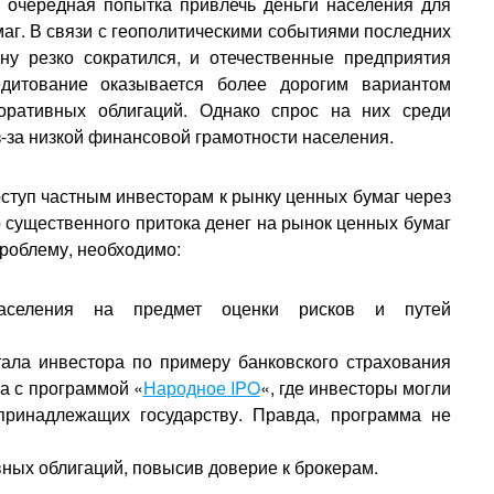
 очередная попытка привлечь деньги населения для
аг. В связи с геополитическими событиями последних
ану резко сократился, и отечественные предприятия
едитование оказывается более дорогим вариантом
оративных облигаций. Однако спрос на них среди
з-за низкой финансовой грамотности населения.
ступ частным инвесторам к рынку ценных бумаг через
о существенного притока денег на рынок ценных бумаг
роблему, необходимо:
населения на предмет оценки рисков и путей
тала инвестора по примеру банковского страхования
а с программой «
Народное IPO
«, где инвесторы могли
принадлежащих государству. Правда, программа не
вных облигаций, повысив доверие к брокерам.