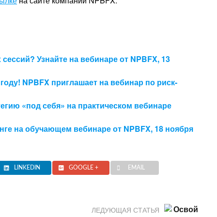
ылке
на сайте компании NPBFX.
 сессий? Узнайте на вебинаре от NPBFX, 13
 году! NPBFX приглашает на вебинар по риск-
егию «под себя» на практическом вебинаре
инге на обучающем вебинаре от NPBFX, 18 ноября
LINKEDIN
GOOGLE +
EMAIL
ЛЕДУЮЩАЯ СТАТЬЯ