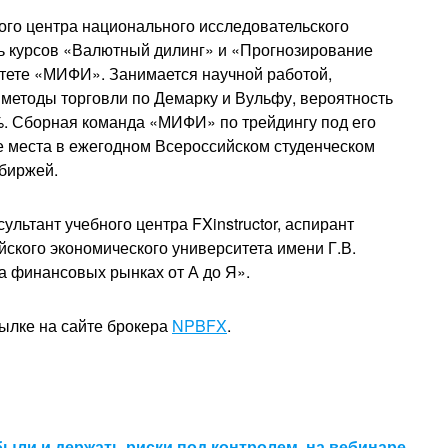
ого центра национального исследовательского
ь курсов «Валютный дилинг» и «Прогнозирование
тете «МИФИ». Занимается научной работой,
методы торговли по Демарку и Вульфу, вероятность
. Сборная команда «МИФИ» по трейдингу под его
 места в ежегодном Всероссийском студенческом
 биржей.
льтант учебного центра FXinstructor, аспирант
ского экономического университета имени Г.В.
а финансовых рынках от А до Я».
сылке на сайте брокера
NPBFX
.
были и держать риски под контролем, на вебинаре