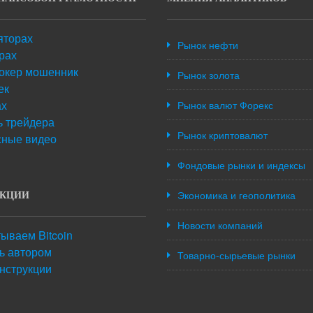
яторах
Рынок нефти
рах
окер мошенник
Рынок золота
ек
ах
Рынок валют Форекс
 трейдера
Рынок криптовалют
сные видео
Фондовые рынки и индексы
Экономика и геополитика
УКЦИИ
Новости компаний
ываем Bitcoin
ть автором
Товарно-сырьевые рынки
нструкции