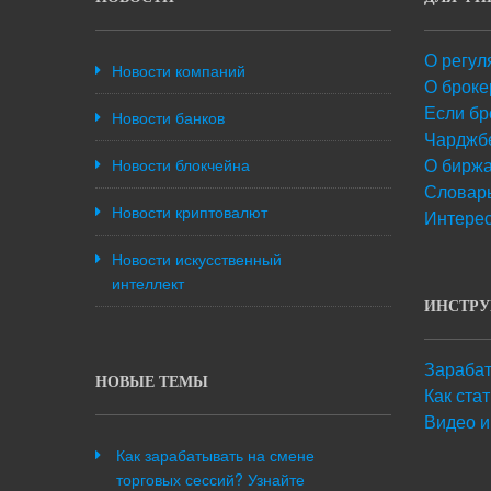
О регул
Новости компаний
О броке
Если бр
Новости банков
Чарджб
О бирж
Новости блокчейна
Словарь
Новости криптовалют
Интере
Новости искусственный
интеллект
ИНСТР
Зарабат
НОВЫЕ ТЕМЫ
Как ста
Видео и
Как зарабатывать на смене
торговых сессий? Узнайте