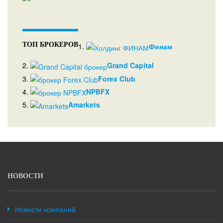
ТОП БРОКЕРОВ
1.
Финам
2.
Grand Capital
3.
Forex Club
4.
NPBFX
5.
Amarkets
НОВОСТИ
Новости компаний