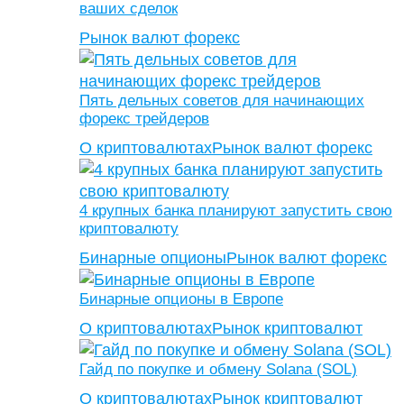
ваших сделок
Рынок валют форекс
Пять дельных советов для начинающих
форекс трейдеров
О криптовалютах
Рынок валют форекс
4 крупных банка планируют запустить свою
криптовалюту
Бинарные опционы
Рынок валют форекс
Бинарные опционы в Европе
О криптовалютах
Рынок криптовалют
Гайд по покупке и обмену Solana (SOL)
О криптовалютах
Рынок криптовалют