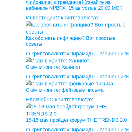
Фибоначчи в трейдинге? Узнайте на
вебинаре NPBFX, 15 августа в 20:00 МСК
Инвестиции
О криптовалютах
Как обогнать инфляцию? Вот простые
советы
О криптовалютах
Пирамиды - Мошенники
Скам в крипте: Ханипот
О криптовалютах
Пирамиды - Мошенники
Скам в крипте: фейковые письма
Блокчейн
О криптовалютах
15-16 мая пройдет форум THE TRENDS 2.0
О криптовалютах
Пирамиды - Мошенники