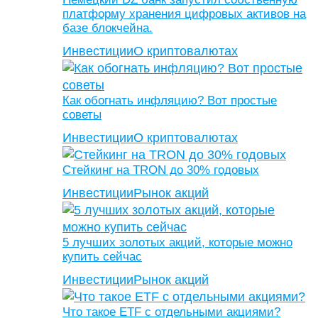
платформу хранения цифровых активов на
базе блокчейна.
Инвестиции
О криптовалютах
Как обогнать инфляцию? Вот простые
советы
Инвестиции
О криптовалютах
Стейкинг на TRON до 30% годовых
Инвестиции
Рынок акций
5 лучших золотых акций, которые можно
купить сейчас
Инвестиции
Рынок акций
Что такое ETF с отдельными акциями?