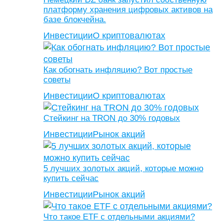
платформу хранения цифровых активов на
базе блокчейна.
Инвестиции
О криптовалютах
Как обогнать инфляцию? Вот простые
советы
Инвестиции
О криптовалютах
Стейкинг на TRON до 30% годовых
Инвестиции
Рынок акций
5 лучших золотых акций, которые можно
купить сейчас
Инвестиции
Рынок акций
Что такое ETF с отдельными акциями?