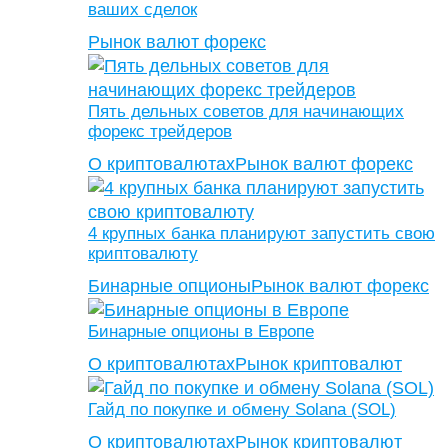
ваших сделок
Рынок валют форекс
Пять дельных советов для начинающих
форекс трейдеров
О криптовалютах
Рынок валют форекс
4 крупных банка планируют запустить свою
криптовалюту
Бинарные опционы
Рынок валют форекс
Бинарные опционы в Европе
О криптовалютах
Рынок криптовалют
Гайд по покупке и обмену Solana (SOL)
О криптовалютах
Рынок криптовалют