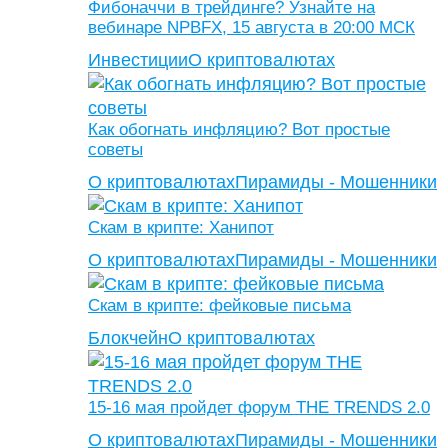
Фибоначчи в трейдинге? Узнайте на
вебинаре NPBFX, 15 августа в 20:00 МСК
Инвестиции
О криптовалютах
Как обогнать инфляцию? Вот простые
советы
О криптовалютах
Пирамиды - Мошенники
Скам в крипте: Ханипот
О криптовалютах
Пирамиды - Мошенники
Скам в крипте: фейковые письма
Блокчейн
О криптовалютах
15-16 мая пройдет форум THE TRENDS 2.0
О криптовалютах
Пирамиды - Мошенники