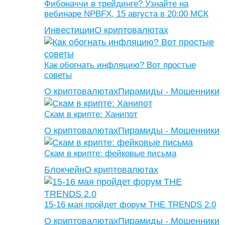
Фибоначчи в трейдинге? Узнайте на
вебинаре NPBFX, 15 августа в 20:00 МСК
Инвестиции
О криптовалютах
Как обогнать инфляцию? Вот простые
советы
О криптовалютах
Пирамиды - Мошенники
Скам в крипте: Ханипот
О криптовалютах
Пирамиды - Мошенники
Скам в крипте: фейковые письма
Блокчейн
О криптовалютах
15-16 мая пройдет форум THE TRENDS 2.0
О криптовалютах
Пирамиды - Мошенники