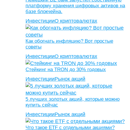
платформу хранения цифровых активов на
базе блокчейна.
Инвестиции
О криптовалютах
Как обогнать инфляцию? Вот простые
советы
Инвестиции
О криптовалютах
Стейкинг на TRON до 30% годовых
Инвестиции
Рынок акций
5 лучших золотых акций, которые можно
купить сейчас
Инвестиции
Рынок акций
Что такое ETF с отдельными акциями?