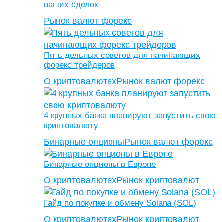
ваших сделок
Рынок валют форекс
Пять дельных советов для начинающих
форекс трейдеров
О криптовалютах
Рынок валют форекс
4 крупных банка планируют запустить свою
криптовалюту
Бинарные опционы
Рынок валют форекс
Бинарные опционы в Европе
О криптовалютах
Рынок криптовалют
Гайд по покупке и обмену Solana (SOL)
О криптовалютах
Рынок криптовалют