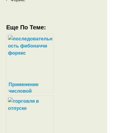
Еще По Теме:
Применение
числовой
последовательно
сти Фибоначчи на
практике