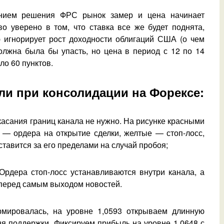
ением решения ФРС рынок замер и цена начинает
о уверено в том, что ставка все же будет поднята,
ю игнорирует рост доходности облигаций США (о чем
олжна была бы упасть, но цена в период с 12 по 14
ло 60 пунктов.
и при консолидации на Форексе:
касания границ канала не нужно. На рисунке красными
 — ордера на открытие сделки, желтые — стоп-лосс,
тавится за его пределами на случай пробоя;
 Ордера стоп-лосс устанавливаются внутри канала, а
 перед самым выходом новостей.
мировалась, на уровне 1,0593 открываем длинную
я поддержки. Фиксируем прибыль на уровне 1,0648 с