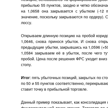
прибылью 55 пунктов, заодно и четко обознач
на 1,0658 она закрывается с убытком (-12 
значение, поскольку закрываются по ордеру). 
лоссу.
Открываем длинную позицию на пробой коридо
1,0646, снова принося убыток. И снова откр
предыдущие убытки, закрывшись на 1,0596 (+50
1,0584 закрываем её в убыток, после чего т
пробой. Цена после решения ФРС уходит вниз б
стопу.
Итог
: пять убыточных позиций, закрытых по ст
по 50 и 55 пунктов соответственно, перекрыв
ставит точку в прибыльной торговле.
Данный пример показывает, как консолидация 
фундаментальной точки зрения. Торговля во ф