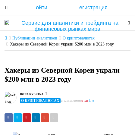
ойти
егистрация
T
o
g
T
T
g
o
o
l
g
g
Публикации аналитиков
О криптовалютах
e
g
Хакеры из Северной Кореи украли $200 млн в 2023 году
g
n
l
l
a
e
e
v
n
n
Хакеры из Северной Кореи украли
i
a
a
$200 млн в 2023 году
g
v
v
a
i
i
t
g
IRINA RYBKINA
g
О КРИПТОВАЛЮТАХ
i
a
22.08.2023 09:00
348
0
a
o
t
t
n
i
i
o
o
n
n