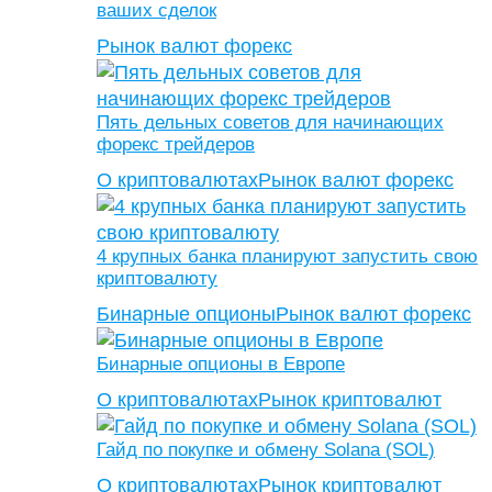
ваших сделок
Рынок валют форекс
Пять дельных советов для начинающих
форекс трейдеров
О криптовалютах
Рынок валют форекс
4 крупных банка планируют запустить свою
криптовалюту
Бинарные опционы
Рынок валют форекс
Бинарные опционы в Европе
О криптовалютах
Рынок криптовалют
Гайд по покупке и обмену Solana (SOL)
О криптовалютах
Рынок криптовалют