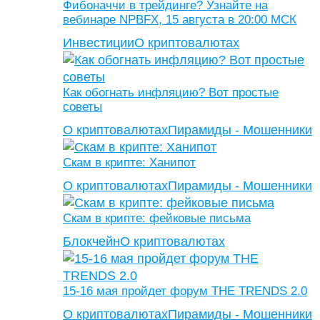
Фибоначчи в трейдинге? Узнайте на
вебинаре NPBFX, 15 августа в 20:00 МСК
Инвестиции
О криптовалютах
Как обогнать инфляцию? Вот простые
советы
О криптовалютах
Пирамиды - Мошенники
Скам в крипте: Ханипот
О криптовалютах
Пирамиды - Мошенники
Скам в крипте: фейковые письма
Блокчейн
О криптовалютах
15-16 мая пройдет форум THE TRENDS 2.0
О криптовалютах
Пирамиды - Мошенники