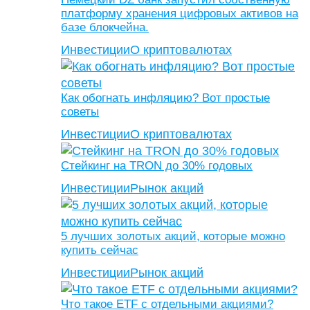
платформу хранения цифровых активов на
базе блокчейна.
Инвестиции
О криптовалютах
Как обогнать инфляцию? Вот простые
советы
Инвестиции
О криптовалютах
Стейкинг на TRON до 30% годовых
Инвестиции
Рынок акций
5 лучших золотых акций, которые можно
купить сейчас
Инвестиции
Рынок акций
Что такое ETF с отдельными акциями?