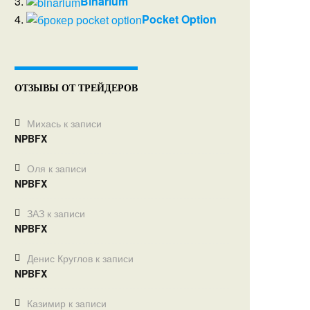
3.
Binarium
4.
Pocket Option
ОТЗЫВЫ ОТ ТРЕЙДЕРОВ
Михась
к записи
NPBFX
Оля
к записи
NPBFX
ЗАЗ
к записи
NPBFX
Денис Круглов
к записи
NPBFX
Казимир
к записи