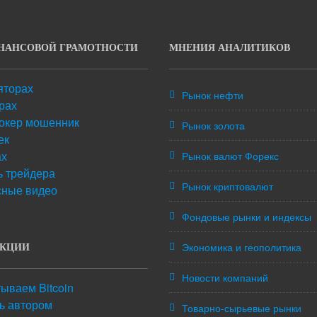
НАНСОВОЙ ГРАМОТНОСТИ
МНЕНИЯ АНАЛИТИКОВ
яторах
Рынок нефти
рах
окер мошенник
Рынок золота
ек
ах
Рынок валют Форекс
 трейдера
Рынок криптовалют
сные видео
Фондовые рынки и индексы
Экономика и геополитика
УКЦИИ
Новости компаний
ываем Bitcoin
ть автором
Товарно-сырьевые рынки