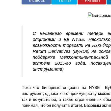
FACEBOOK
TWITTER
PINTEREST
С недавнего времени теперь е
опционами и на NYSE
.
Нескольк
возможность торговли на Нью-Йор
Return Derivatives (ByRDs) на ос
поддержке Межконтинентальной 
встреча 2015-го года, посвяще
инструмента)
Пока что бинарные опционы на NYSE
By
инструмент, однако к его преимуществу можно 
так и покупателей, а также ограниченный объ
понимая, что он получит в итоге). Базовым акт