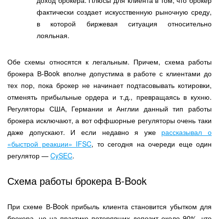
доход брокера. Плюсы для клиента в том, что брокер
фактически создает искусственную рыночную среду,
в которой биржевая ситуация относительно
лояльная.
Обе схемы относятся к легальным. Причем, схема работы
брокера В-Book вполне допустима в работе с клиентами до
тех пор, пока брокер не начинает подтасовывать котировки,
отменять прибыльные ордера и т.д., превращаясь в кухню.
Регуляторы США, Германии и Англии данный тип работы
брокера исключают, а вот оффшорные регуляторы очень таки
даже допускают. И если недавно я уже
рассказывал о
«быстрой реакции» IFSC
, то сегодня на очереди еще один
регулятор —
CySEC
.
Схема работы брокера В-Book
При схеме В-Book прибыль клиента становится убытком для
брокера, но на практике потерявших депозит около 90%, что