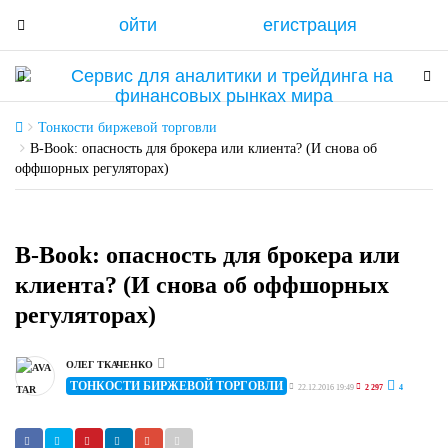
ойти
егистрация
T
o
g
T
T
g
o
o
l
g
g
Тонкости биржевой торговли
e
g
g
B-Book: опасность для брокера или клиента? (И снова об
n
оффшорных регуляторах)
l
l
a
e
e
v
n
n
i
a
a
B-Book: опасность для брокера или
g
v
v
клиента? (И снова об оффшорных
a
i
i
регуляторах)
t
g
g
i
a
a
o
t
t
ОЛЕГ ТКАЧЕНКО
n
i
ТОНКОСТИ БИРЖЕВОЙ ТОРГОВЛИ
i
22.12.2016 19:49
2 297
4
o
o
n
n