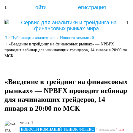
ойти
егистрация
T
o
g
T
T
g
o
o
l
g
g
Публикации аналитиков
Новости компаний
e
g
g
«Введение в трейдинг на финансовых рынках» — NPBFX
n
проводит вебинар для начинающих трейдеров, 14 января в 20:00 по
l
l
МСК
a
e
e
v
n
n
i
a
a
g
v
v
«Введение в трейдинг на финансовых
a
i
i
рынках» — NPBFX проводит вебинар
t
g
g
для начинающих трейдеров, 14
i
a
a
января в 20:00 по МСК
o
t
t
n
i
i
o
o
NPBFX
n
n
НОВОСТИ КОМПАНИЙ
РЫНОК ФОРЕКС
14.01.2021 02:32
1 119