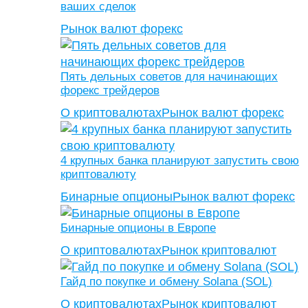
ваших сделок
Рынок валют форекс
Пять дельных советов для начинающих
форекс трейдеров
О криптовалютах
Рынок валют форекс
4 крупных банка планируют запустить свою
криптовалюту
Бинарные опционы
Рынок валют форекс
Бинарные опционы в Европе
О криптовалютах
Рынок криптовалют
Гайд по покупке и обмену Solana (SOL)
О криптовалютах
Рынок криптовалют