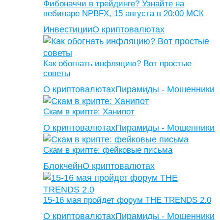
Фибоначчи в трейдинге? Узнайте на
вебинаре NPBFX, 15 августа в 20:00 МСК
Инвестиции
О криптовалютах
Как обогнать инфляцию? Вот простые
советы
О криптовалютах
Пирамиды - Мошенники
Скам в крипте: Ханипот
О криптовалютах
Пирамиды - Мошенники
Скам в крипте: фейковые письма
Блокчейн
О криптовалютах
15-16 мая пройдет форум THE TRENDS 2.0
О криптовалютах
Пирамиды - Мошенники