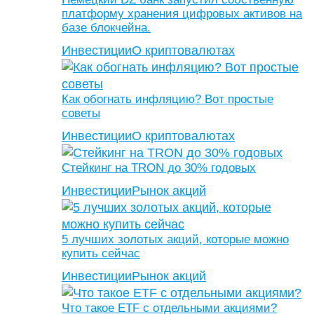
платформу хранения цифровых активов на
базе блокчейна.
Инвестиции
О криптовалютах
Как обогнать инфляцию? Вот простые
советы
Инвестиции
О криптовалютах
Стейкинг на TRON до 30% годовых
Инвестиции
Рынок акций
5 лучших золотых акций, которые можно
купить сейчас
Инвестиции
Рынок акций
Что такое ETF с отдельными акциями?