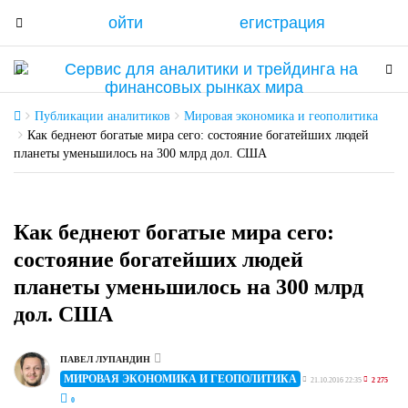
ойти
егистрация
T
o
g
T
T
g
o
o
l
g
g
Публикации аналитиков
Мировая экономика и геополитика
e
g
g
Как беднеют богатые мира сего: состояние богатейших людей
n
планеты уменьшилось на 300 млрд дол. США
l
l
a
e
e
v
n
n
i
a
a
Как беднеют богатые мира сего:
g
v
v
состояние богатейших людей
a
i
i
планеты уменьшилось на 300 млрд
t
g
g
i
a
a
дол. США
o
t
t
n
i
i
ПАВЕЛ ЛУПАНДИН
o
o
МИРОВАЯ ЭКОНОМИКА И ГЕОПОЛИТИКА
21.10.2016 22:35
2 275
n
n
0