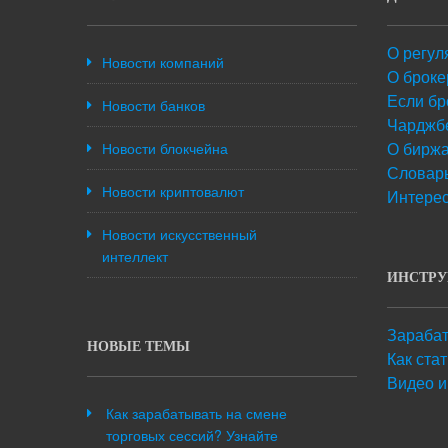
О регул
Новости компаний
О броке
Если бр
Новости банков
Чарджб
О бирж
Новости блокчейна
Словарь
Новости криптовалют
Интере
Новости искусственный
интеллект
ИНСТР
Зарабат
НОВЫЕ ТЕМЫ
Как ста
Видео и
Как зарабатывать на смене
торговых сессий? Узнайте