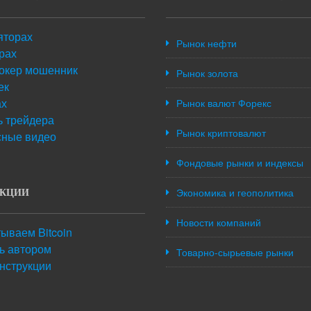
яторах
Рынок нефти
рах
окер мошенник
Рынок золота
ек
ах
Рынок валют Форекс
 трейдера
Рынок криптовалют
сные видео
Фондовые рынки и индексы
Экономика и геополитика
УКЦИИ
Новости компаний
ываем Bitcoin
ть автором
Товарно-сырьевые рынки
нструкции