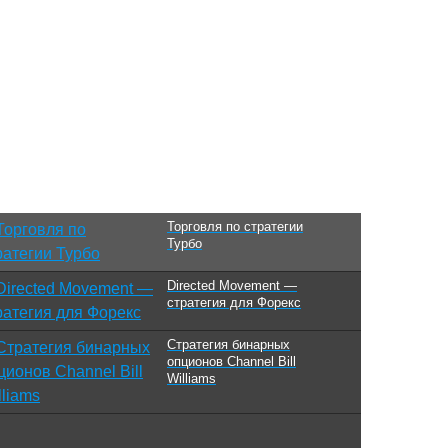
Торговля по стратегии
Турбо
Directed Movement —
стратегия для Форекс
Стратегия бинарных
опционов Channel Bill
Williams