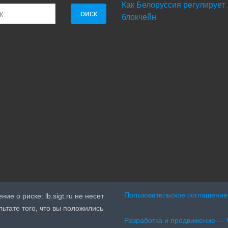
Как Белоруссия регулирует
оиск
блокчейн
Пользовательское соглашение
е о риске: lb.sigt.ru не несет
льтате того, что вы положились
Разработка и продвижение —